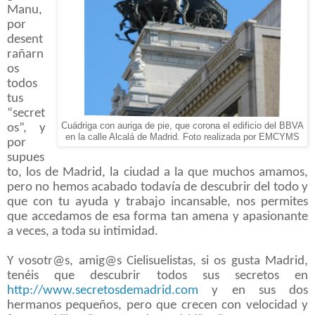
Manu,
por
desent
rañarn
os
todos
tus
“secret
Cuádriga con auriga de pie, que corona el edificio del BBVA
os”, y
en la calle Alcalá de Madrid. Foto realizada por EMCYMS
por
supues
to, los de Madrid, la ciudad a la que muchos amamos,
pero no hemos acabado todavía de descubrir del todo y
que con tu ayuda y trabajo incansable, nos permites
que accedamos de esa forma tan amena y apasionante
a veces, a toda su intimidad.
Y vosotr@s, amig@s Cielisuelistas, si os gusta Madrid,
tenéis que descubrir todos sus secretos en
http://www.secretosdemadrid.com
y en sus dos
hermanos pequeños, pero que crecen con velocidad y