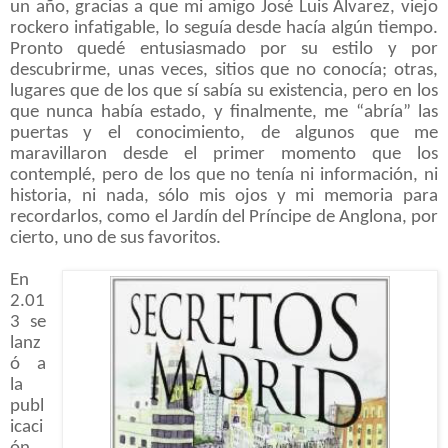
un año, gracias a que mi amigo José Luis Álvarez, viejo
rockero infatigable, lo seguía desde hacía algún tiempo.
Pronto quedé entusiasmado por su estilo y por
descubrirme, unas veces, sitios que no conocía; otras,
lugares que de los que sí sabía su existencia, pero en los
que nunca había estado, y finalmente, me “abría” las
puertas y el conocimiento, de algunos que me
maravillaron desde el primer momento que los
contemplé, pero de los que no tenía ni información, ni
historia, ni nada, sólo mis ojos y mi memoria para
recordarlos, como el Jardín del Príncipe de Anglona, por
cierto, uno de sus favoritos.
En
2.01
3 se
lanz
ó a
la
publ
icaci