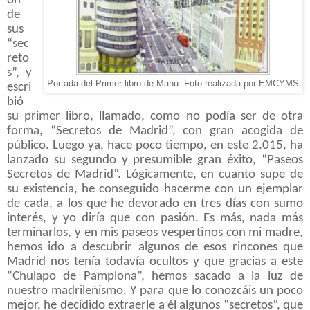
ón
de
sus
“sec
reto
s”, y
Portada del Primer libro de Manu. Foto realizada por EMCYMS
escri
bió
su primer libro, llamado, como no podía ser de otra
forma, “Secretos de Madrid”, con gran acogida de
público. Luego ya, hace poco tiempo, en este 2.015, ha
lanzado su segundo y presumible gran éxito, “Paseos
Secretos de Madrid”. Lógicamente, en cuanto supe de
su existencia, he conseguido hacerme con un ejemplar
de cada, a los que he devorado en tres días con sumo
interés, y yo diría que con pasión. Es más, nada más
terminarlos, y en mis paseos vespertinos con mi madre,
hemos ido a descubrir algunos de esos rincones que
Madrid nos tenía todavía ocultos y que gracias a este
“Chulapo de Pamplona”, hemos sacado a la luz de
nuestro madrileñismo. Y para que lo conozcáis un poco
mejor, he decidido extraerle a él algunos “secretos”, que